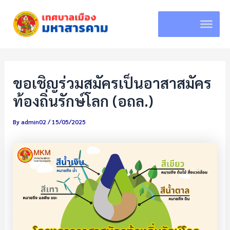
Skip
to
content
ขอเชิญร่วมสมัครเป็นอาสาสมัคร
ท้องถิ่นรักษ์โลก (อถล.)
By
admin02
/
15/05/2025