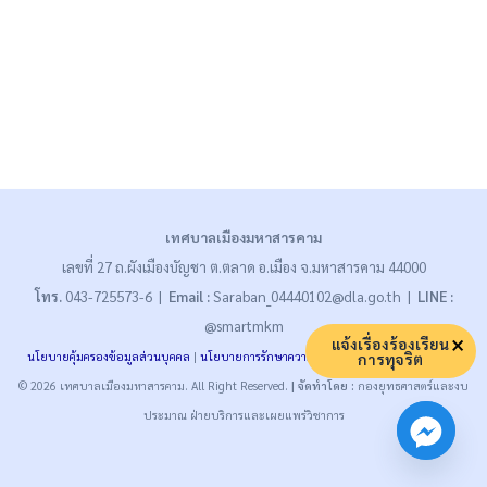
เทศบาลเมืองมหาสารคาม
เลขที่ 27 ถ.ผังเมืองบัญชา ต.ตลาด อ.เมือง จ.มหาสารคาม 44000
โทร.
043-725573-6 |
Email :
Saraban_04440102@dla.go.th |
LINE :
@smartmkm
แจ้งเรื่องร้องเรียน
นโยบายคุ้มครองข้อมูลส่วนบุคคล
|
นโยบายการรักษาความมั่นคงปลอดภัย
|
นโยบายคุกกี้
การทุจริต
© 2026 เทศบาลเมืองมหาสารคาม. All Right Reserved.
| จัดทำโดย :
กองยุทธศาสตร์และงบ
ประมาณ ฝ่ายบริการและเผยแพร่วิชาการ