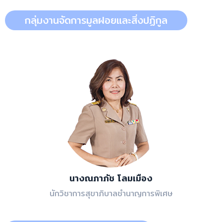
กลุ่มงานจัดการมูลฝอยและสิ่งปฏิกูล
นางณภาภัช โลมเมือง
นักวิชาการสุขาภิบาลชำนาญการพิเศษ