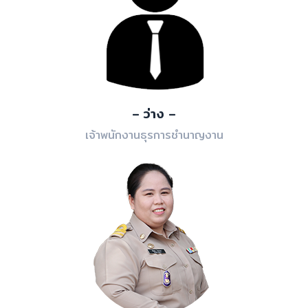
– ว่าง –
เจ้าพนักงานธุรการชำนาญงาน