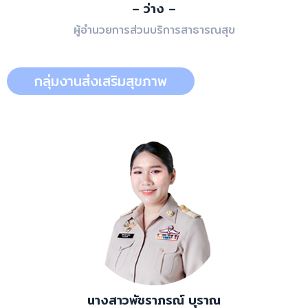
– ว่าง –
ผู้อำนวยการส่วนบริการสาธารณสุข
กลุ่มงานส่งเสริมสุขภาพ
นางสาวพัชราภรณ์ บุราณ