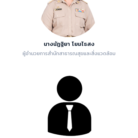
นางนัฏฐิยา โยมไธสง
ผู้อำนวยการสำนักสาธารณสุขและสิ่งแวดล้อม