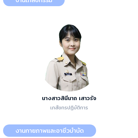
นางสาวสินีนาถ เสาวรัจ
เภสัชกรปฏิบัติการ
งานกายภาพและอาชีวบำบัด