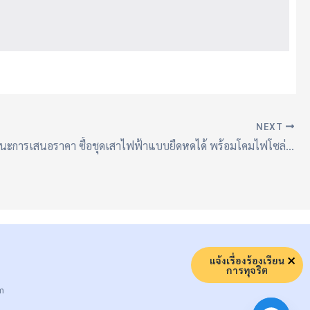
NEXT
ประกาศ ผู้ชนะการเสนอราคา ซื้อชุดเสาไฟฟ้าแบบยืดหดได้ พร้อมโคมไฟโซล่าเซลล์ (ติดตั้งบริเวณถนนนครสวรรค์ ซอย 27 ข้างสวนสุขภาพฝั่งจวนผู้ว่า สองฝั่ง) โดยวิธีคัดเลือก
แจ้งเรื่องร้องเรียน
การทุจริต
m