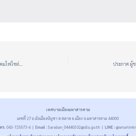
ประกาศ ผู้ชนะการเสนอราคา ซื้อชุดเสาไฟฟ้าแบบยืดหดได้ พร้อมโคมไฟโซล่าเซลล์ (ติดตั้งบริเวณถนนนครสวรรค์ ซอย 23 อยู่ช่วงบริเวณสี่แยก Sweet Me ติดกับโรงเรียนหลักเมือง สองฝั่ง) โดยวิธีคัดเลือก
เทศบาลเมืองมหาสารคาม
เลขที่ 27 ถ.ผังเมืองบัญชา ต.ตลาด อ.เมือง จ.มหาสารคาม 44000
ทร.
043-725573-6 |
Email :
Saraban_04440102@dla.go.th |
LINE :
@smartmk