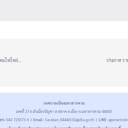
ประกาศ ผู้ชนะการเสนอราคา ซื้อชุดเสาไฟฟ้าแบบยืดหดได้ พร้อมโคมไฟโซล่าเซลล์ (ติดตั้งบริเวณถนนนครสวรรค์ ซอย 25 ข้างสวนสุขภาพฝั่งโรงเรียนหลักเมืองสองฝั่ง) โดยวิธีคัดเลือก
เทศบาลเมืองมหาสารคาม
เลขที่ 27 ถ.ผังเมืองบัญชา ต.ตลาด อ.เมือง จ.มหาสารคาม 44000
ทร.
043-725573-6 |
Email :
Saraban_04440102@dla.go.th |
LINE :
@smartmk