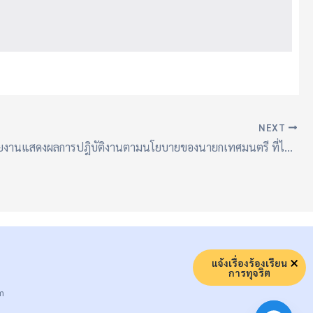
NEXT
ประกาศ รายงานแสดงผลการปฎิบัติงานตามนโยบายของนายกเทศมนตรี ที่ได้แถลงไว้ต่อสภาเทศบาล (รอบปีงบประมาณ พ.ศ. 2567)
แจ้งเรื่องร้องเรียน
การทุจริต
m