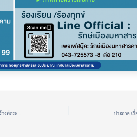
ประกาศผู้ชนะการเสนอราคา ประกวดราคาจ้างก่อสร้างโครงการก่อสร้างท่อระบายน้ำ พร้อมบ่อพัก ค.ส.ล.ซอยแยกถนนราษฎรอุทิศ (ตรงข้ามสนามกีฬา) ด้วยวิธีประกวดราคาอิเล็กทรอนิกส์ (e-bidding)