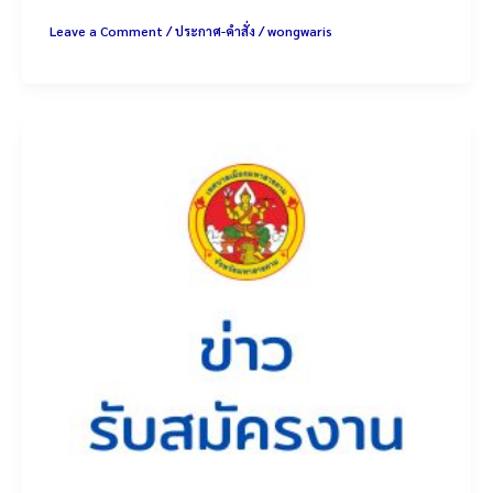
Leave a Comment
/
ประกาศ-คำสั่ง
/
wongwaris