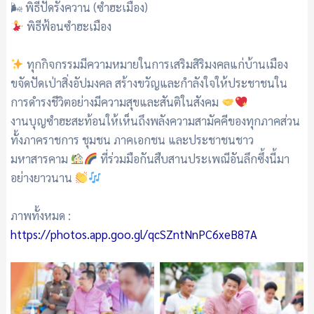
🌬 พิธีปัดรังควาน (ซำฮะเมือง)
พิธีฟ้อนซำฮะเมือง
ทุกกิจกรรมมีความหมายในการเสริมสิริมงคลแก่บ้านเมือง
ขจัดปัดเป่าสิ่งอัปมงคล สร้างขวัญและกำลังใจให้ประชาชนใน
การดำรงชีวิตอย่างมีความสุขและสันติในสังคม
งานบุญซำฮะสะท้อนให้เห็นถึงพลังความสามัคคีของทุกภาคส่วน
ทั้งภาคราชการ ชุมชน ภาคเอกชน และประชาชนชาว
มหาสารคาม
ที่ร่วมมือกันสืบสานประเพณีอันลึกซึ้งนี้มา
อย่างยาวนาน
ภาพทั้งหมด :
https://photos.app.goo.gl/qcSZntNnPC6xeB87A