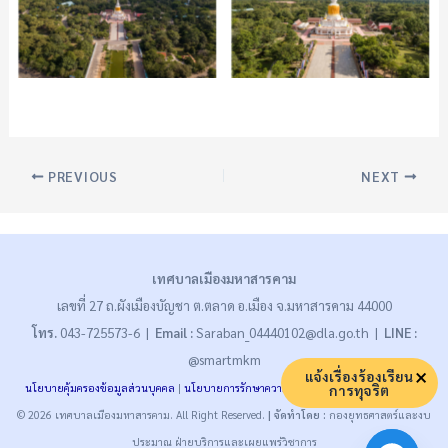
PREVIOUS
NEXT
เทศบาลเมืองมหาสารคาม
เลขที่ 27 ถ.ผังเมืองบัญชา ต.ตลาด อ.เมือง จ.มหาสารคาม 44000
โทร.
043-725573-6 |
Email :
Saraban_04440102@dla.go.th |
LINE :
@smartmkm
แจ้งเรื่องร้องเรียน
การทุจริต
นโยบายคุ้มครองข้อมูลส่วนบุคคล
|
นโยบายการรักษาความมั่นคงปลอดภัย
|
นโยบายคุกกี้
© 2026 เทศบาลเมืองมหาสารคาม. All Right Reserved.
| จัดทำโดย :
กองยุทธศาสตร์และงบ
ประมาณ ฝ่ายบริการและเผยแพร่วิชาการ