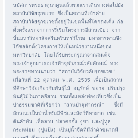
นมัสการพระธาตุนาดูนแล้วพวกเราเดินทางต่อไปยัง
สถาบันวิจัยรุกขเวช ซึ่งเป็นสถานที่เข้าค่าย  
สถาบันวิจัยรุกขเวชตั้งอยู่ในเขตพื้นที่โคกดงเค็ง ก่อ
ตั้งครั้งแรกจากการริ่เริ่มโครงการอีสานเขียว จาก
นั้นมหาวิทยาลัยศรีนครินทรวิโรฒ มหาสารคามจึง
ได้ขอจัดตั้งโครงการให้เป็นหน่วยงานหนึ่งของ
มหาวิทยาลัย โดยได้รับพระกรุณาจากสมเด็จ
พระเจ้าลูกยาเธอเจ้าฟ้าจุฬาภรณ์วลัยลักษณ์ ทรง
พระราชทานนามว่า "สถาบันวิจัยวลัยรุกขเวช" 
เมื่อวันที่ 22 ตุลาคม พ.ศ. 2535 เพื่อเป็นสถาน
ที่ศึกษาวิจัยเกี่ยวกับพันธุ์ไม้ อนุรักษ์ ขยาย ปรับปรุง
พันธุ์ไม้ในภาคอีสาน รวมทั้งแหล่งท่องเที่ยวซึ่งเป็น
ป่าธรรมชาติที่เรียกว่า “สวนป่าจุฬาภรณ์”   ซึ่งมี
ลักษณะเป็นป่าน้ำซับมีพืชและสัตว์ที่หายาก เช่น 
ต้นลำพัน เห็ดลาบ ปลาคอกั้ง งูขา และปูทูล
กระหม่อม (ปูแป้ง) เป็นปูน้ำจืดที่มีลำตัวขนาดมี