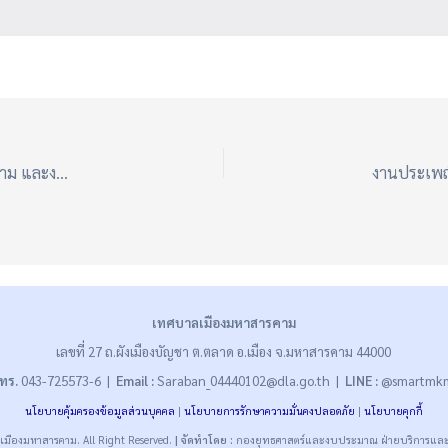
ขอเชิญชวนร่วมงานส่งเสริมเครือข่ายทางวัฒนธรรมเมืองมหาสารคาม และงานประเพณีลอยกระทง ประจำปี 2567
เทศบาลเมืองมหาสารคาม
เลขที่ 27 ถ.ผังเมืองบัญชา ต.ตลาด อ.เมือง จ.มหาสารคาม 44000
ทร.
043-725573-6 |
Email :
Saraban_04440102@dla.go.th |
LINE :
@smartmk
นโยบายคุ้มครองข้อมูลส่วนบุคคล
|
นโยบายการรักษาความมั่นคงปลอดภัย
|
นโยบายคุกกี้
มืองมหาสารคาม. All Right Reserved.
| จัดทำโดย :
กองยุทธศาสตร์และงบประมาณ ฝ่ายบริการและ