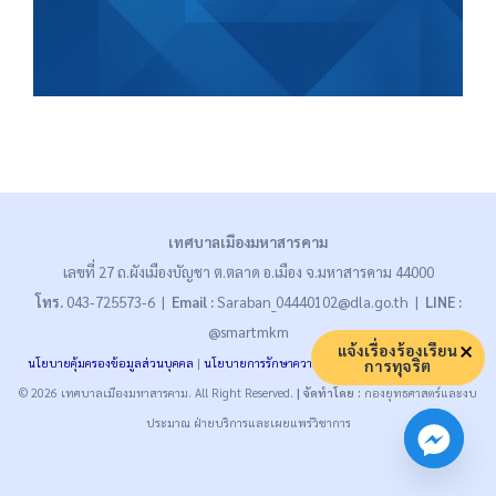
เทศบาลเมืองมหาสารคาม
เลขที่ 27 ถ.ผังเมืองบัญชา ต.ตลาด อ.เมือง จ.มหาสารคาม 44000
โทร.
043-725573-6 |
Email :
Saraban_04440102@dla.go.th |
LINE :
@smartmkm
แจ้งเรื่องร้องเรียน
นโยบายคุ้มครองข้อมูลส่วนบุคคล
|
นโยบายการรักษาความมั่นคงปลอดภัย
|
นโยบายคุกกี้
การทุจริต
© 2026 เทศบาลเมืองมหาสารคาม. All Right Reserved.
| จัดทำโดย :
กองยุทธศาสตร์และงบ
ประมาณ ฝ่ายบริการและเผยแพร่วิชาการ