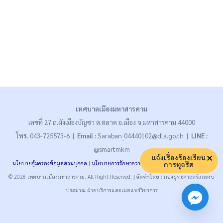
เทศบาลเมืองมหาสารคาม
เลขที่ 27 ถ.ผังเมืองบัญชา ต.ตลาด อ.เมือง จ.มหาสารคาม 44000
โทร.
043-725573-6 |
Email :
Saraban_04440102@dla.go.th |
LINE :
@smartmkm
แจ้งเรื่องร้องเรียน
นโยบายคุ้มครองข้อมูลส่วนบุคคล
|
นโยบายการรักษาความมั่นคงปลอดภัย
|
นโยบายคุกกี้
การทุจริต
© 2026 เทศบาลเมืองมหาสารคาม. All Right Reserved.
| จัดทำโดย :
กองยุทธศาสตร์และงบ
ประมาณ ฝ่ายบริการและเผยแพร่วิชาการ