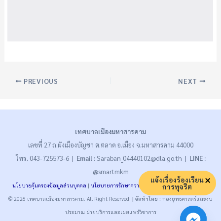
PREVIOUS
NEXT
เทศบาลเมืองมหาสารคาม
เลขที่ 27 ถ.ผังเมืองบัญชา ต.ตลาด อ.เมือง จ.มหาสารคาม 44000
โทร.
043-725573-6 |
Email :
Saraban_04440102@dla.go.th |
LINE :
@smartmkm
แจ้งเรื่องร้องเรียน
การทุจริต
นโยบายคุ้มครองข้อมูลส่วนบุคคล
|
นโยบายการรักษาความมั่นคงปลอดภัย
|
นโยบายคุกกี้
© 2026 เทศบาลเมืองมหาสารคาม. All Right Reserved.
| จัดทำโดย :
กองยุทธศาสตร์และงบ
ประมาณ ฝ่ายบริการและเผยแพร่วิชาการ