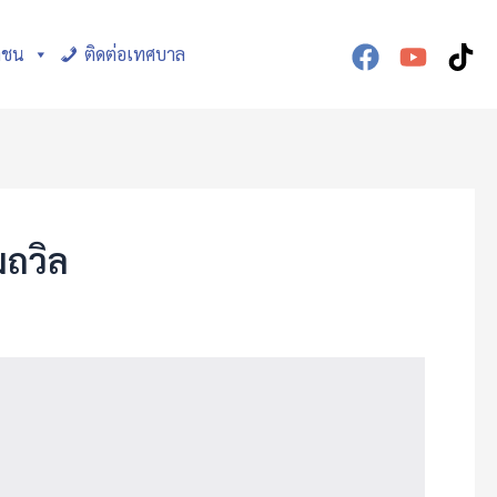
าชน
ติดต่อเทศบาล
มถวิล