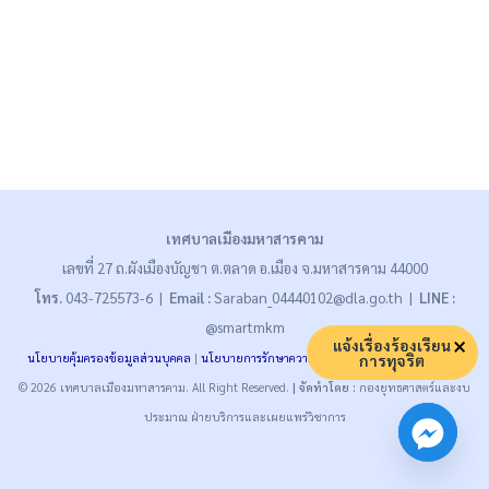
เทศบาลเมืองมหาสารคาม
เลขที่ 27 ถ.ผังเมืองบัญชา ต.ตลาด อ.เมือง จ.มหาสารคาม 44000
โทร.
043-725573-6 |
Email :
Saraban_04440102@dla.go.th |
LINE :
@smartmkm
แจ้งเรื่องร้องเรียน
นโยบายคุ้มครองข้อมูลส่วนบุคคล
|
นโยบายการรักษาความมั่นคงปลอดภัย
|
นโยบายคุกกี้
การทุจริต
© 2026 เทศบาลเมืองมหาสารคาม. All Right Reserved.
| จัดทำโดย :
กองยุทธศาสตร์และงบ
ประมาณ ฝ่ายบริการและเผยแพร่วิชาการ